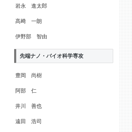
岩永 進太郎
髙﨑 一朗
伊野部 智由
先端ナノ・バイオ科学専攻
豊岡 尚樹
阿部 仁
井川 善也
遠田 浩司