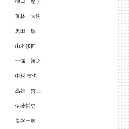
樋口 悠子
笹林 大樹
黒田 敏
山本修輔
一條 裕之
中村 友也
高雄 啓三
伊藤哲史
長谷一磨