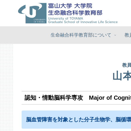
生命融合科学教育部について
教
教
山
認知・情動脳科学専攻 Major of Cognitive 
脳血管障害を対象とした分子生物学、脳循