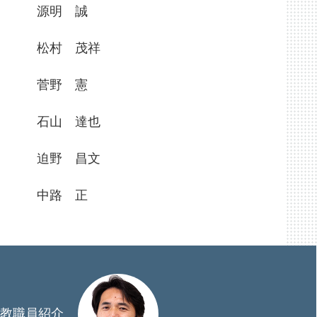
源明 誠
松村 茂祥
菅野 憲
石山 達也
迫野 昌文
中路 正
教職員紹介