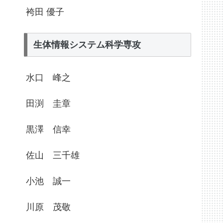
袴田 優子
生体情報システム科学専攻
水口 峰之
田渕 圭章
黒澤 信幸
佐山 三千雄
小池 誠一
川原 茂敬