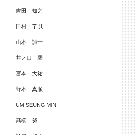
吉田 知之
田村 了以
山本 誠士
井ノ口 馨
宮本 大祐
野本 真順
UM SEUNG MIN
髙橋 努