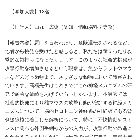
【参加人数】18名
【世話人】西丸 広史（認知・情動脳科学専攻）
【報告内容】悪口を言われたり、危険運転をされるなど、
他者から挑発を受けたと感じると、私たちは苛立ったり攻
撃的な気持ちになったりします。このような社会的挑発が
攻撃行動を増加させるという現象は、魚からラットやマウ
スなどのげっ歯類まで、さまざまな動物において観察され
ています。高橋先生はこれまでにこの神経メカニズムの研
究で顕著な業績をあげていらっしゃいます。本講演では、
社会的挑発により雄マウスの攻撃行動が増加する神経メカ
ニズムについて、脳内セロトニン神経系の神経核である背
側縫線核に着目した解析について、特に、不快情動やスト
レスに関わる外側手綱核からの入力が、攻撃行動の昂進に
かかわることを明らかにした最新の研究成果を、未発表デ