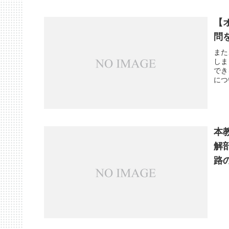
【
問
また
しま
でき
につ
本
解
路