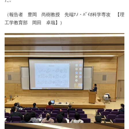
（報告者 豊岡 尚樹教授 先端ﾅﾉ・ﾊﾞｲｵ科学専攻 【理
工学教育部 岡田 卓哉】）