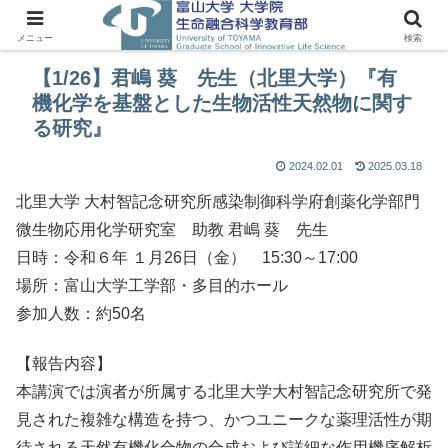
メニュー
検索
【1/26】君嶋 葵 先生（北里大学）『有
機化学を基盤とした生物活性天然物に関す
る研究』
2024.02.01
2025.03.18
北里大学 大村智記念研究所感染制御科学府創薬化学部門
微生物応用化学研究室 助教 君嶋 葵 先生
日時：令和６年 １月26日（金） 15:30～17:00
場所：富山大学工学部・多目的ホール
参加人数：約50名
【報告内容】
本講演では演者が所属する北里大学大村智記念研究所で発
見された複雑な構造を持つ、かつユニークな薬理活性が期
待される天然有機化合物の合成および詳細な作用機序解析