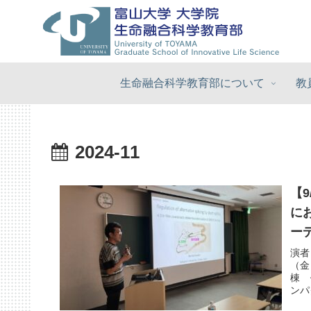
生命融合科学教育部について
教
2024-11
【9
に
ー
演者
（金
棟 
ンパ