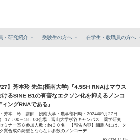
員・研究紹介
受験生の方へ
在学生・教職員の方へ
/27】芳本玲 先生(摂南大学)『4.5SH RNAはマウス
おけるSINE B1の有害なエクソン化を抑えるノンコ
ディングRNAである』
：芳本 玲 講師 摂南大学・農学部日時：2024年9月27日
） 17：00～18：00会場：富山大学杉谷キャンパス 薬学研究
セミナー室８参加人数：約３０名 【報告内容】細胞内には、タ
ク質合成の鋳型とならない多数のノンコーデ...
2024.11.05